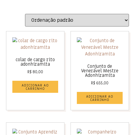
colar de cargo rito
adonhiramita
Conjunto de
Venerável Mestre
R$
80,00
Adonhiramita
R$
655,00
ADICIONAR AO
CARRINHO
ADICIONAR AO
CARRINHO