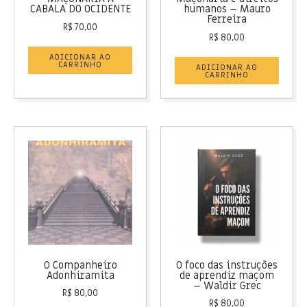
CABALA DO OCIDENTE
humanos – Mauro
Ferreira
R$
70,00
R$
80,00
ADICIONAR AO
CARRINHO
ADICIONAR AO
CARRINHO
O Companheiro
O foco das instruções
Adonhiramita
de aprendiz maçom
– Waldir Grec
R$
80,00
R$
80,00