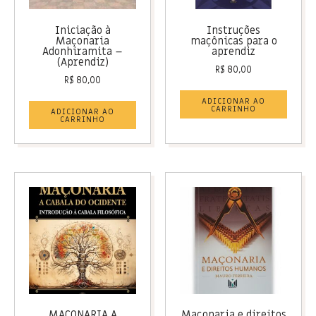
Iniciação à
Instruções
Maçonaria
maçônicas para o
Adonhiramita –
aprendiz
(Aprendiz)
R$
80,00
R$
80,00
ADICIONAR AO
CARRINHO
ADICIONAR AO
CARRINHO
MAÇONARIA A
Maçonaria e direitos