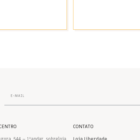
 CENTRO
CONTATO
urora, 544 – 1ºandar, sobreloja
Loja Liberdade