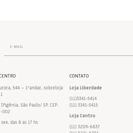
 CENTRO
CONTATO
urora, 544 – 1ºandar, sobreloja
Loja Liberdade
11
(11)3341-5414
Ifigênia, São Paulo/ SP, CEP:
(11) 3341-5415
9-002
Loja Centro
 sex. das 8 as 17 hs
(11) 3209-6837