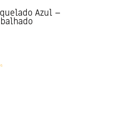
iquelado Azul –
abalhado
OS