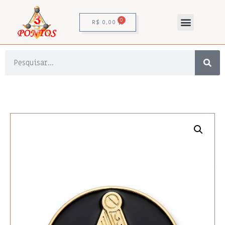
0
R$
0,00