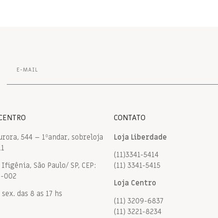
 CENTRO
CONTATO
urora, 544 – 1ºandar, sobreloja
Loja Liberdade
11
(11)3341-5414
Ifigênia, São Paulo/ SP, CEP:
(11) 3341-5415
9-002
Loja Centro
 sex. das 8 as 17 hs
(11) 3209-6837
(11) 3221-8234