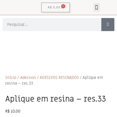
0
R$
0,00
Adornos Pessoais
Livros , CDs e DVDs
Para-Maçônicas
Artigos de Madeira
Estatuas e Esculturas
Artigos de Ritualística
Decorações Para Templo
Câmara de Reflexão
PARAMENTOS OFICIAIS GOSP
Início
/
Adesivos
/
ADESIVOS RESINADOS
/ Aplique em
resina – res.33
Aplique em resina – res.33
R$
10,00