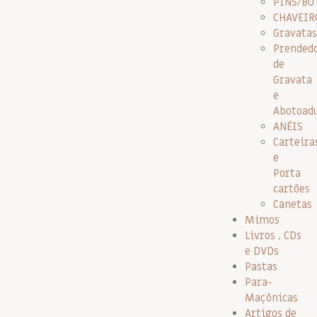
PINS/BO
CHAVEIR
Gravatas
Prended
de
Gravata
e
Abotoad
ANÉIS
Carteira
e
Porta
cartões
Canetas
Mimos
Livros , CDs
e DVDs
Pastas
Para-
Maçônicas
Artigos de