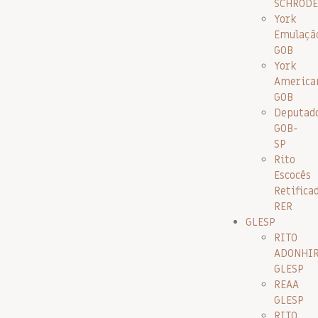
SCHRODE
York
Emulaçã
GOB
York
America
GOB
Deputad
GOB-
SP
Rito
Escocês
Retifica
RER
GLESP
RITO
ADONHI
GLESP
REAA
GLESP
RITO