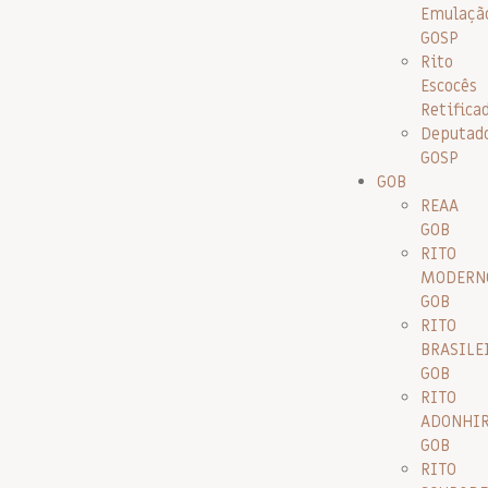
Emulaçã
GOSP
Rito
Escocês
Retifica
Deputad
GOSP
GOB
REAA
GOB
RITO
MODERN
GOB
RITO
BRASILE
GOB
RITO
ADONHI
GOB
RITO