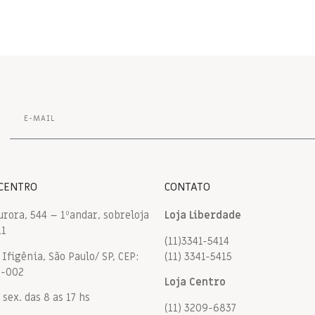
 CENTRO
CONTATO
urora, 544 – 1ºandar, sobreloja
Loja Liberdade
11
(11)3341-5414
Ifigênia, São Paulo/ SP, CEP:
(11) 3341-5415
9-002
Loja Centro
 sex. das 8 as 17 hs
(11) 3209-6837