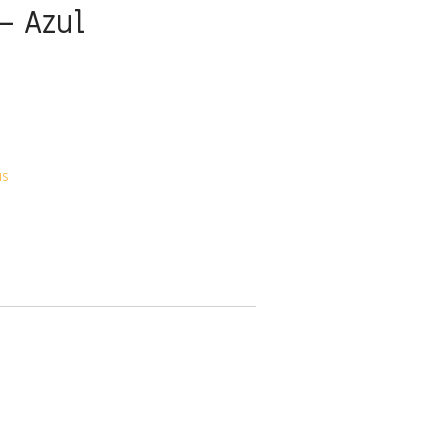
– Azul
NS