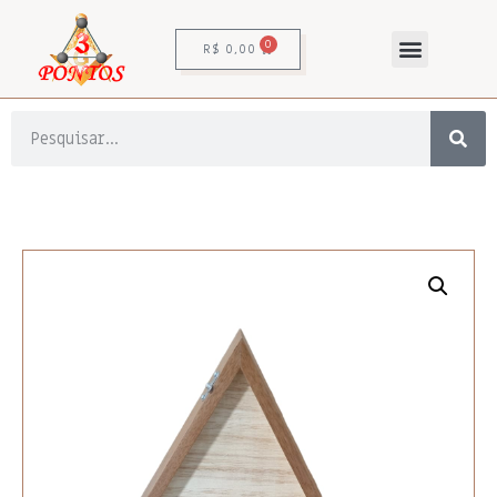
0
R$
0,00