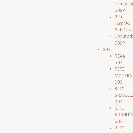
Emulaçã
GOSP
Rito
Escocês
Retifica
Deputad
GOSP
GOB
REAA
GOB
RITO
MODERN
GOB
RITO
BRASILE
GOB
RITO
ADONHI
GOB
RITO