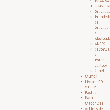
PINS/BO
CHAVEIR
Gravatas
Prended
de
Gravata
e
Abotoad
ANÉIS
Carteira
e
Porta
cartões
Canetas
Mimos
Livros , CDs
e DVDs
Pastas
Para-
Maçônicas
Artigos de