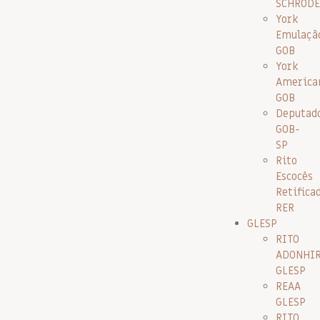
SCHRODE
York
Emulaçã
GOB
York
America
GOB
Deputad
GOB-
SP
Rito
Escocês
Retifica
RER
GLESP
RITO
ADONHI
GLESP
REAA
GLESP
RITO