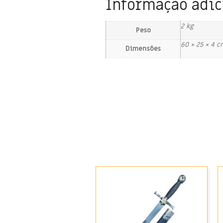
Informação adic
2 kg
Peso
60 × 25 × 4 c
Dimensões