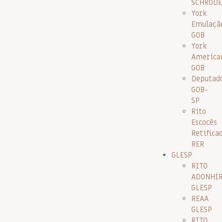
SCHRODE
York
Emulaçã
GOB
York
America
GOB
Deputad
GOB-
SP
Rito
Escocês
Retifica
RER
GLESP
RITO
ADONHI
GLESP
REAA
GLESP
RITO