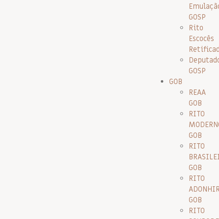
Emulaçã
GOSP
Rito
Escocês
Retifica
Deputad
GOSP
GOB
REAA
GOB
RITO
MODERN
GOB
RITO
BRASILE
GOB
RITO
ADONHI
GOB
RITO