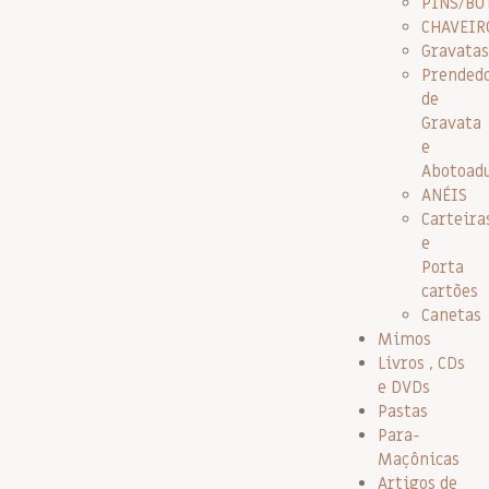
PINS/BO
CHAVEIR
Gravatas
Prended
de
Gravata
e
Abotoad
ANÉIS
Carteira
e
Porta
cartões
Canetas
Mimos
Livros , CDs
e DVDs
Pastas
Para-
Maçônicas
Artigos de