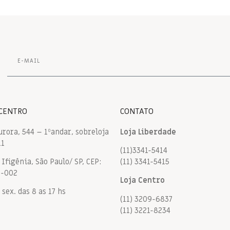
 CENTRO
CONTATO
urora, 544 – 1ºandar, sobreloja
Loja Liberdade
11
(11)3341-5414
Ifigênia, São Paulo/ SP, CEP:
(11) 3341-5415
9-002
Loja Centro
 sex. das 8 as 17 hs
(11) 3209-6837
(11) 3221-8234