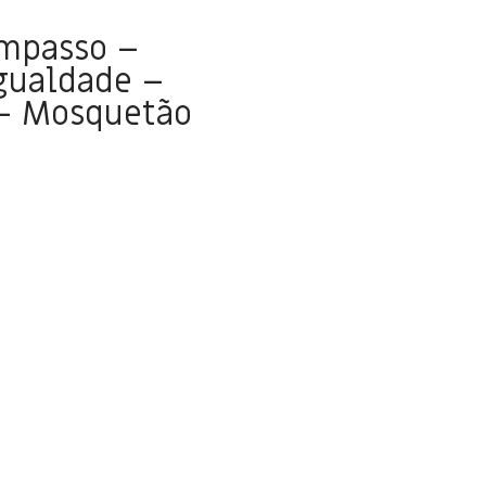
ompasso –
gualdade –
 – Mosquetão