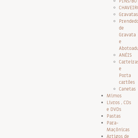
PINS/BO
CHAVEIR
Gravatas
Prended
de
Gravata
e
Abotoad
ANÉIS
Carteira
e
Porta
cartões
Canetas
Mimos
Livros , CDs
e DVDs
Pastas
Para-
Maçônicas
Artigos de