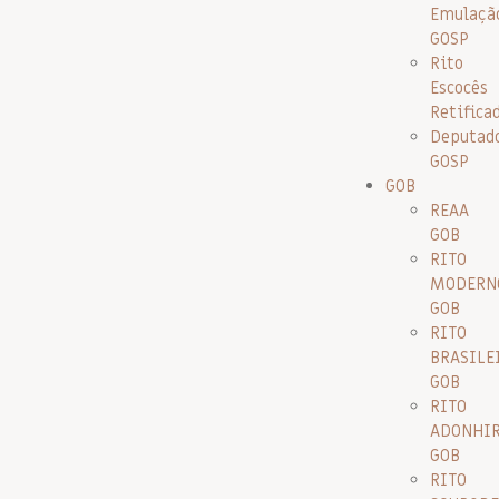
Emulaçã
GOSP
Rito
Escocês
Retifica
Deputad
GOSP
GOB
REAA
GOB
RITO
MODERN
GOB
RITO
BRASILE
GOB
RITO
ADONHI
GOB
RITO