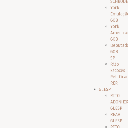
SCHRODE
York
Emulaçã
GOB
York
America
GOB
Deputad
GOB-
SP
Rito
Escocês
Retifica
RER
GLESP
RITO
ADONHI
GLESP
REAA
GLESP
RITO