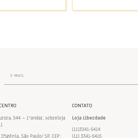
 CENTRO
CONTATO
urora, 544 – 1ºandar, sobreloja
Loja Liberdade
11
(11)3341-5414
Ifigênia, São Paulo/ SP, CEP:
(11) 3341-5415