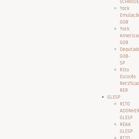
SCHRODE
York
Emulaçã
GOB
York
America
GOB
Deputad
GOB-
SP
Rito
Escocês
Retifica
RER
GLESP
RITO
ADONHI
GLESP
REAA
GLESP
RITO