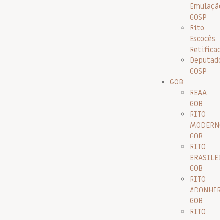
Emulaçã
GOSP
Rito
Escocês
Retifica
Deputad
GOSP
GOB
REAA
GOB
RITO
MODERN
GOB
RITO
BRASILE
GOB
RITO
ADONHI
GOB
RITO