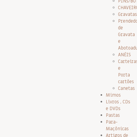
PINS/BO
CHAVEIR
Gravatas
Prended
de
Gravata
e
Abotoad
ANÉIS
Carteira
e
Porta
cartões
Canetas
Mimos
Livros , CDs
e DVDs
Pastas
Para-
Maçônicas
Artigos de