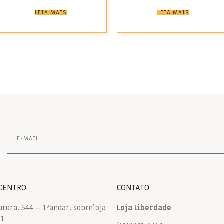
LEIA MAIS
LEIA MAIS
 CENTRO
CONTATO
urora, 544 – 1ºandar, sobreloja
Loja Liberdade
11