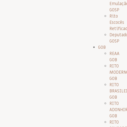
Emulaçã
GOSP
Rito
Escocês
Retifica
Deputad
GOSP
GOB
REAA
GOB
RITO
MODERN
GOB
RITO
BRASILE
GOB
RITO
ADONHI
GOB
RITO