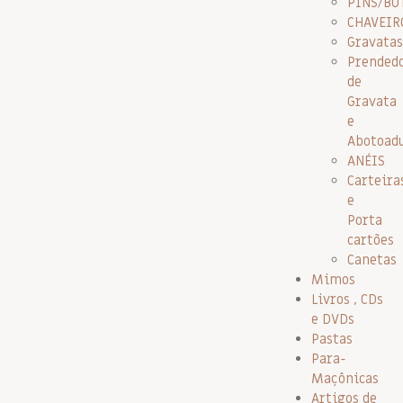
PINS/BO
CHAVEIR
Gravatas
Prended
de
Gravata
e
Abotoad
ANÉIS
Carteira
e
Porta
cartões
Canetas
Mimos
Livros , CDs
e DVDs
Pastas
Para-
Maçônicas
Artigos de