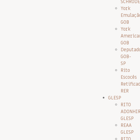
SCHRODE
York
Emulaçã
GOB
York
America
GOB
Deputad
GOB-
SP
Rito
Escocês
Retifica
RER
GLESP
RITO
ADONHI
GLESP
REAA
GLESP
RITO