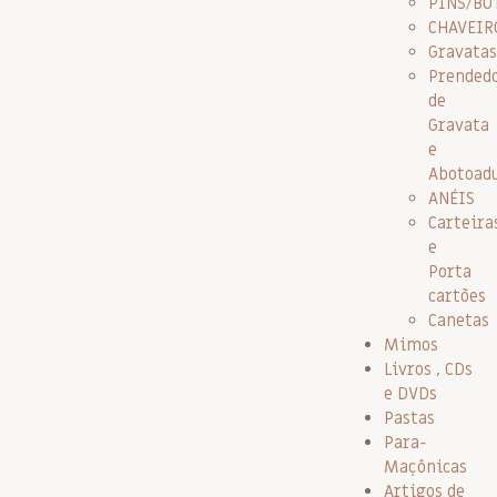
PINS/BO
CHAVEIR
Gravatas
Prended
de
Gravata
e
Abotoad
ANÉIS
Carteira
e
Porta
cartões
Canetas
Mimos
Livros , CDs
e DVDs
Pastas
Para-
Maçônicas
Artigos de