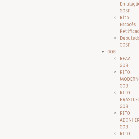
Emulaçã
GOSP
Rito
Escocês
Retifica
Deputad
GOSP
GOB
REAA
GOB
RITO
MODERN
GOB
RITO
BRASILE
GOB
RITO
ADONHI
GOB
RITO