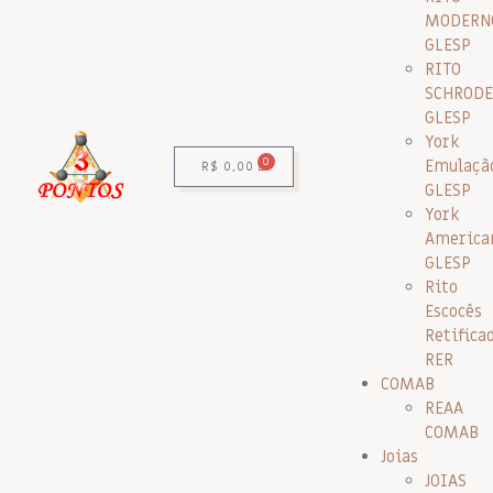
MODERN
GLESP
RITO
SCHRODE
GLESP
York
0
Emulaçã
R$
0,00
GLESP
York
America
GLESP
Rito
Escocês
Retifica
RER
COMAB
REAA
COMAB
Joias
JOIAS