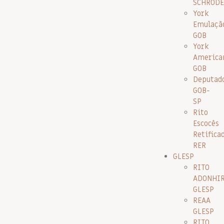
SCHRODE
York
Emulaçã
GOB
York
America
GOB
Deputad
GOB-
SP
Rito
Escocês
Retifica
RER
GLESP
RITO
ADONHI
GLESP
REAA
GLESP
RITO