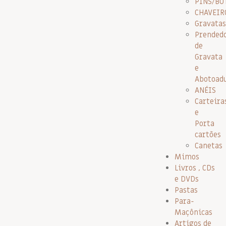
PINS/BO
CHAVEIR
Gravatas
Prended
de
Gravata
e
Abotoad
ANÉIS
Carteira
e
Porta
cartões
Canetas
Mimos
Livros , CDs
e DVDs
Pastas
Para-
Maçônicas
Artigos de