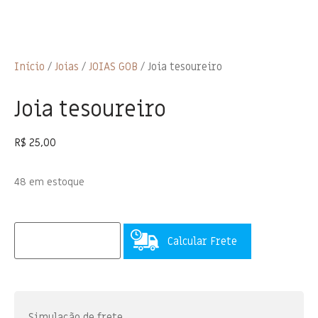
Início
/
Joias
/
JOIAS GOB
/ Joia tesoureiro
Joia tesoureiro
R$
25,00
48 em estoque
Calcular Frete
Simulação de frete