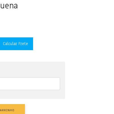
quena
Calcular Frete
CARRINHO