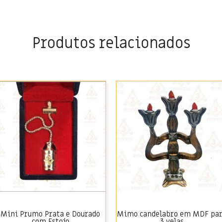
Produtos relacionados
Mini Prumo Prata e Dourado
Mimo candelabro em MDF pa
com Estojo
3 velas