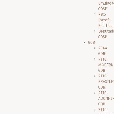
Emulaçã
GOSP
Rito
Escocês
Retifica
Deputad
GOSP
GOB
REAA
GOB
RITO
MODERN
GOB
RITO
BRASILE
GOB
RITO
ADONHI
GOB
RITO