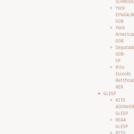
SCHRODE
York
Emulaçã
GOB
York
America
GOB
Deputad
GOB-
SP
Rito
Escocês
Retifica
RER
GLESP
RITO
ADONHI
GLESP
REAA
GLESP
RITO