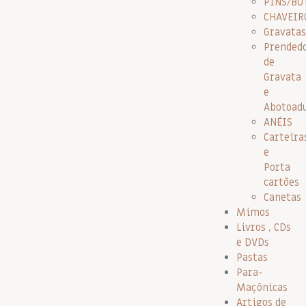
PINS/BO
CHAVEIR
Gravatas
Prended
de
Gravata
e
Abotoad
ANÉIS
Carteira
e
Porta
cartões
Canetas
Mimos
Livros , CDs
e DVDs
Pastas
Para-
Maçônicas
Artigos de