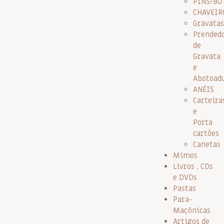
PINS/BO
CHAVEIR
Gravatas
Prended
de
Gravata
e
Abotoad
ANÉIS
Carteira
e
Porta
cartões
Canetas
Mimos
Livros , CDs
e DVDs
Pastas
Para-
Maçônicas
Artigos de