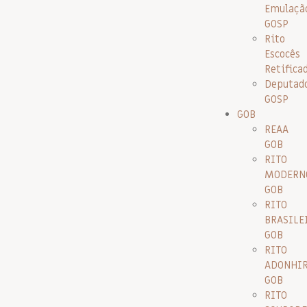
Emulaçã
GOSP
Rito
Escocês
Retifica
Deputad
GOSP
GOB
REAA
GOB
RITO
MODERN
GOB
RITO
BRASILE
GOB
RITO
ADONHI
GOB
RITO