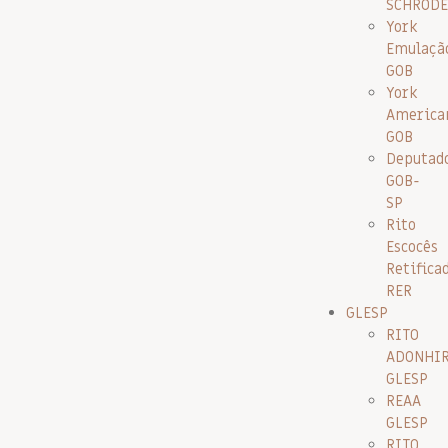
SCHRODE
York
Emulaçã
GOB
York
America
GOB
Deputad
GOB-
SP
Rito
Escocês
Retifica
RER
GLESP
RITO
ADONHI
GLESP
REAA
GLESP
RITO