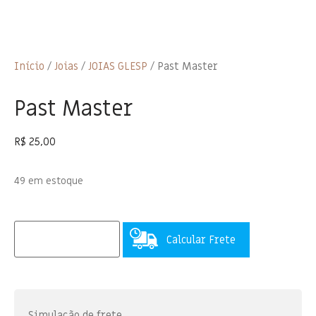
Início
/
Joias
/
JOIAS GLESP
/ Past Master
Past Master
R$
25,00
49 em estoque
Calcular Frete
Simulação de frete