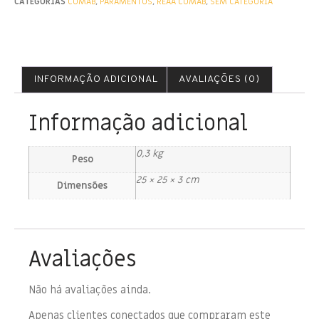
CATEGORIAS
COMAB
,
PARAMENTOS
,
REAA COMAB
,
SEM CATEGORIA
INFORMAÇÃO ADICIONAL
AVALIAÇÕES (0)
Informação adicional
0,3 kg
Peso
25 × 25 × 3 cm
Dimensões
Avaliações
Não há avaliações ainda.
Apenas clientes conectados que compraram este