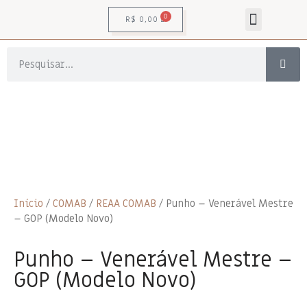
0
R$
0,00
Adornos Pessoais
Livros , CDs e DVDs
Para-Maçônicas
Artigos de Madeira
Estatuas e Esculturas
Artigos de Ritualística
Decorações Para Templo
Câmara de Reflexão
PARAMENTOS OFICIAIS GOSP
Início
/
COMAB
/
REAA COMAB
/ Punho – Venerável Mestre
– GOP (Modelo Novo)
Punho – Venerável Mestre –
GOP (Modelo Novo)