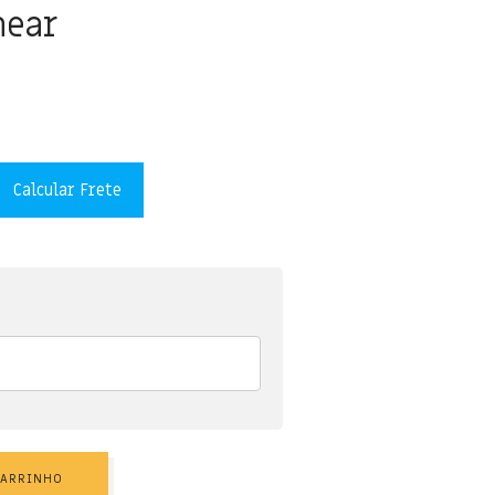
near
Calcular Frete
CARRINHO