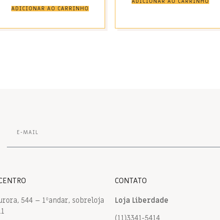
ADICIONAR AO CARRINHO
ADICIONAR AO CARRINHO
 CENTRO
CONTATO
urora, 544 – 1ºandar, sobreloja
Loja Liberdade
11
(11)3341-5414